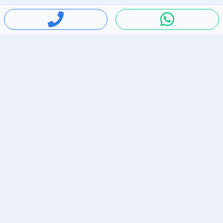
חיפושים פופולריים
ירידות מחירים
דירות להשכרה בתל אביב
סלולרי יד 2
מאזדה 3
ריהוט יד 2
אופניים יד 2