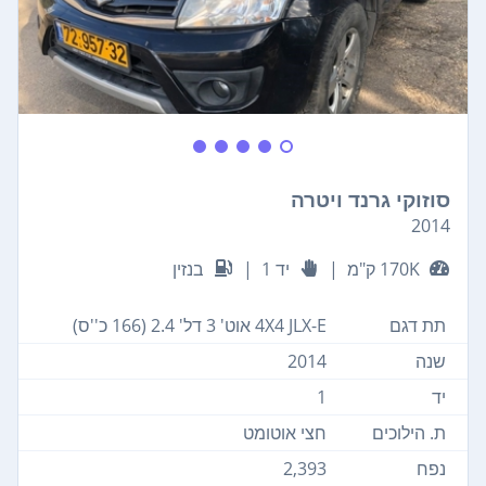
סוזוקי גרנד ויטרה
2014
170K ק"מ
|
יד 1
|
בנזין
תת דגם
4X4 JLX-E אוט' 3 דל' 2.4 (166 כ''ס)
שנה
2014
יד
1
ת. הילוכים
חצי אוטומט
נפח
2,393