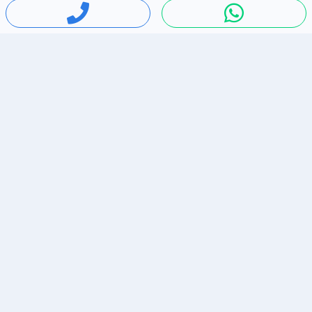
חיפושים פופולריים
ירידות מחירים
דירות להשכרה בתל אביב
סלולרי יד 2
מאזדה 3
ריהוט יד 2
אופניים יד 2