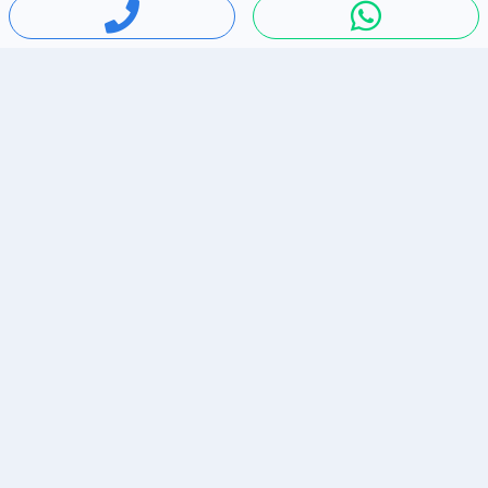
חיפושים פופולריים
ירידות מחירים
דירות להשכרה בתל אביב
סלולרי יד 2
מאזדה 3
ריהוט יד 2
אופניים יד 2
כלי נגינה יד 2