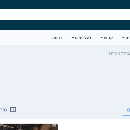
יה
קניות
בעלי חיים
כניסה
גרנד ויטרה
ם
מודע