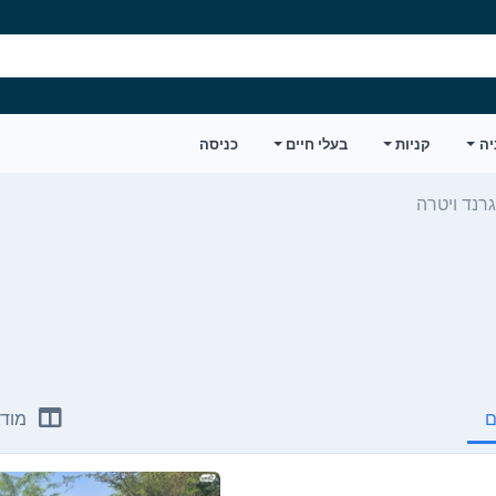
יה
קניות
בעלי חיים
כניסה
גרנד ויטרה
ם
מודע