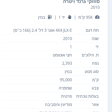
סוזוקי גרנד ויטרה
2010
95K ק"מ
|
יד 1
|
בנזין
תת דגם
4X4 JLX-E אוט' 3 דל' 2.4 (166 כ''ס)
שנה
2010
יד
1
ת. הילוכים
חצי אוטומט
נפח
2,393
סוג מנוע
בנזין
ק"מ
95,000
צבע
שמפניה
בעלות נוכחית
פרטית
אזור
מודיעין והסביבה