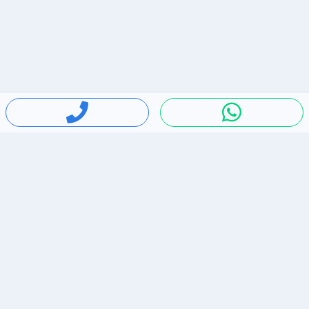
חיפושים פופולריים
ירידות מחירים
דירות להשכרה בתל אביב
סלולרי יד 2