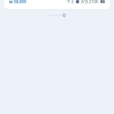
210K
ק"מ
2
יד
58,000 ₪