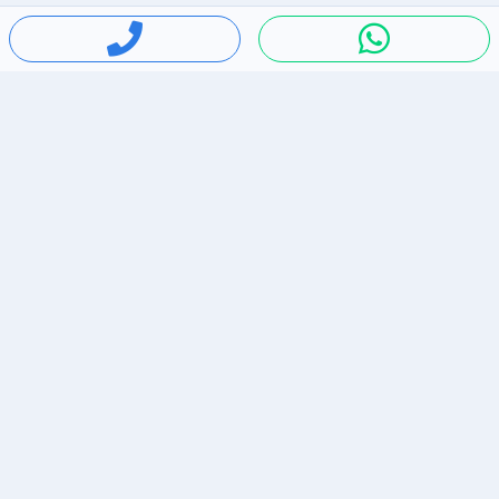
חיפושים פופולריים
ירידות מחירים
דירות להשכרה בתל אביב
סלולרי יד 2
מאזדה 3
ריהוט יד 2
אופניים יד 2