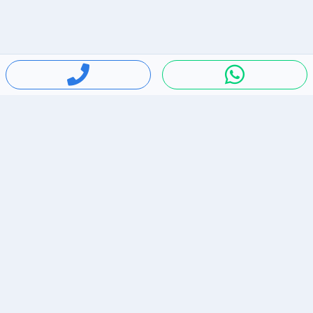
חיפושים פופולריים
ירידות מחירים
דירות להשכרה בתל אביב
סלולרי יד 2
מאזדה 3