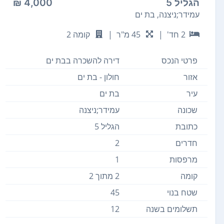
הגליל 5
4,000 ₪
עמידר;ניצנה, בת ים
2 חד'
|
45 מ"ר
|
קומה 2
פרטי הנכס
דירה להשכרה בבת ים
אזור
חולון - בת ים
עיר
בת ים
שכונה
עמידר;ניצנה
כתובת
הגליל 5
חדרים
2
מרפסות
1
קומה
2 מתוך 2
שטח בנוי
45
תשלומים בשנה
12