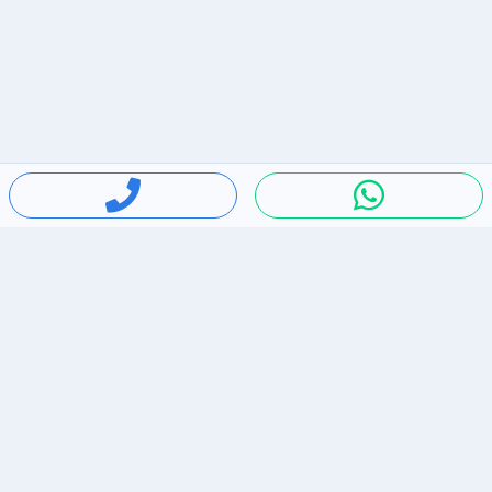
חיפושים פופולריים
ירידות מחירים
דירות להשכרה בתל אביב
סלולרי יד 2