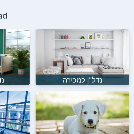
ad - כל מה שחיפשת, כל מה שתר
נדל"ן למכירה
נד