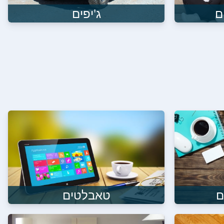
ם
ג'יפים
ם
טאבלטים